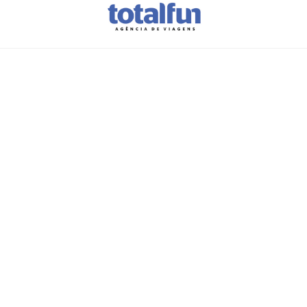
Pronto para
investir
na
motivação
da
sua equipa?
A
viagem de incentivo
que vai
motivar e inspirar os seus
colaboradores
começa aqui.