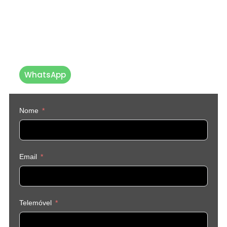
Até já 💙
Caso prefira, pode
entrar em
contacto connosco diretamente
vi
a WhatsApp
WhatsApp
Nome
Email
Telemóvel