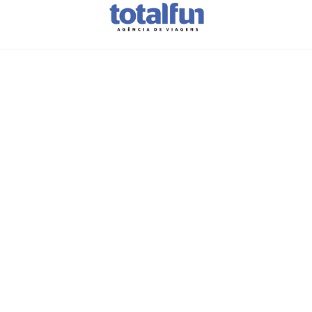
Vamos planear as
suas
férias?
A sua
próxima viagem
começa
aqui.
Preencha este formulário e
deixe o
resto connosco.
Em breve
entraremos em contacto
consigo
com todos os
detalhes
desta viagem incrível.