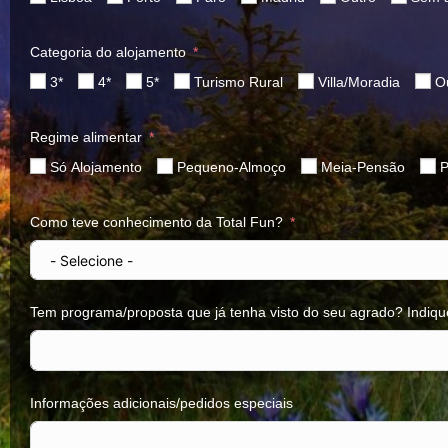
Categoria do alojamento
3*
4*
5*
Turismo Rural
Villa/Moradia
O
Regime alimentar
Só Alojamento
Pequeno-Almoço
Meia-Pensão
P
Como teve conhecimento da Total Fun?
Tem programa/proposta que já tenha visto do seu agrado? Indiqu
Informações adicionais/pedidos especiais