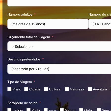
Número adultos
Número de cr
Orçamento total da viagem
Destinos pretendidos
Tipo de Viagem
Praia
Cidade
Cultural
Natureza
Aventura
Aeroporto de saída
Lisboa
Porto
Faro
Madrid
Outro
Sem 