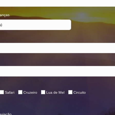
ianças
Safari
Cruzeiro
Lua de Mel
Circuito
aviação