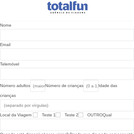
Nome
Email
Telemóvel
Número adultos
Número de crianças
Idade das
crianças
Local da Viagem
Teste 1
Teste 2
OUTRO
Qual