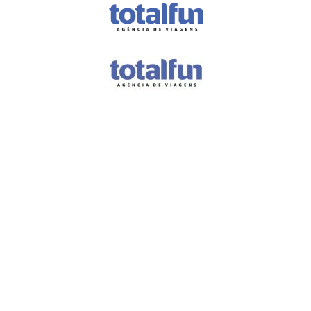
Férias em Família
Punta Cana é o sítio ideal para usufruir em família!
Quero Pedir Orçamento!