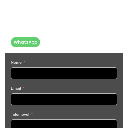
Até já 💙
Caso prefira, pode
entrar em
contacto connosco diretamente
vi
a WhatsApp
WhatsApp
Nome
Email
Telemóvel