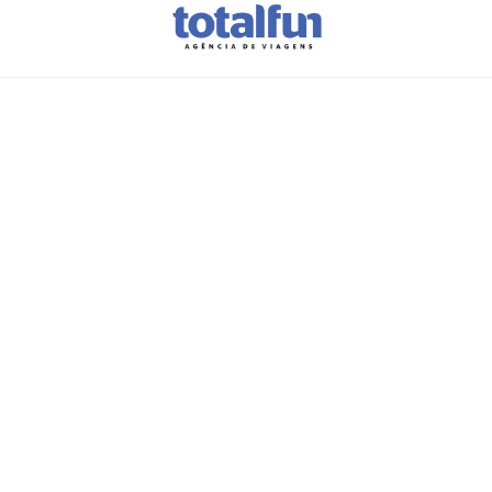
Vamos planear as
suas
férias?
A sua
próxima viagem
começa
aqui.
Preencha este formulário e
deixe o
resto connosco.
Em breve
entraremos em contacto
consigo
com todos os
detalhes
desta viagem incrível.