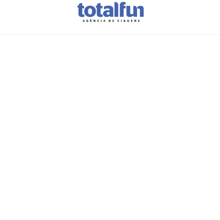
A sua
próxima
viagem
de
grupo
começa aqui
Preencha este formulário e a nossa
equipa entrará em contacto para
criar uma proposta personalizada,
ajustada aos seus objetivos.