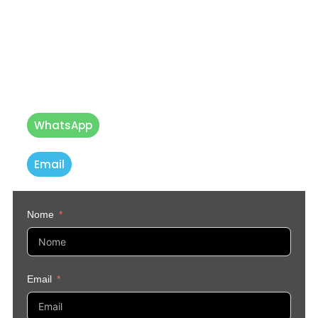
Até breve!
Prefere
falar diretamente
connosco?
Entre em contacto via WhatsApp ou
Email.
WhatsApp
Email
Nome
Email