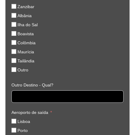
Zanzibar
Albânia
Ilha do Sal
Boavista
Colômbia
Maurícia
Tailândia
Outro
Outro Destino - Qual?
Aeroporto de saída
Lisboa
Porto