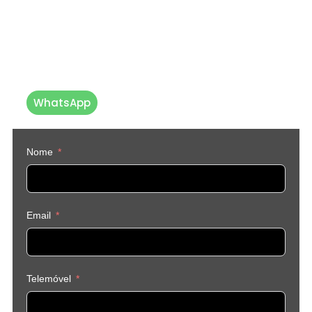
Até já 💙
Caso prefira, pode
entrar em
contacto connosco diretamente
vi
a WhatsApp
WhatsApp
Nome
Email
Telemóvel