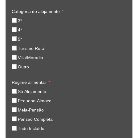
Categoria do alojamento
3*
4*
5*
Turismo Rural
Villa/Moradia
Outro
Regime alimentar
Só Alojamento
Pequeno-Almoço
Meia-Pensão
Pensão Completa
Tudo Incluído