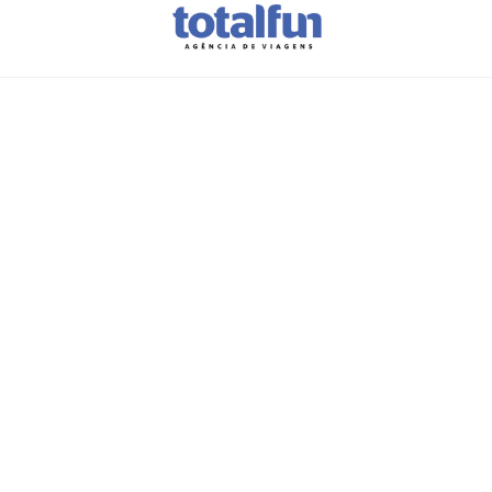
Vamos planear as
suas
férias?
A sua
próxima viagem
começa
aqui.
Preencha este formulário e
deixe o
resto connosco.
Em breve
entraremos em contacto
consigo
com todos os
detalhes
desta viagem incrível.