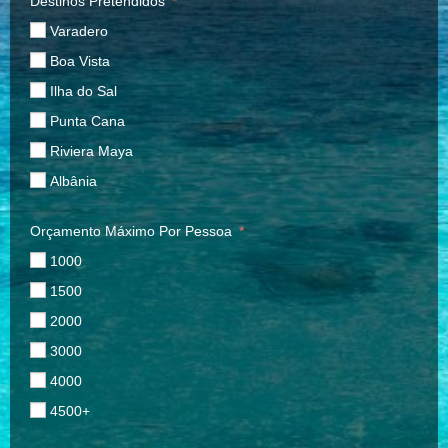
Destinos Pretendidos
Varadero
Boa Vista
Ilha do Sal
Punta Cana
Riviera Maya
Albânia
Orçamento Máximo Por Pessoa
1000
1500
2000
3000
4000
4500+