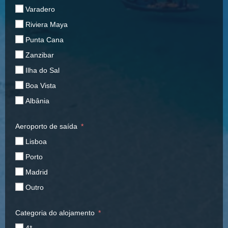
Varadero
Riviera Maya
Punta Cana
Zanzibar
Ilha do Sal
Boa Vista
Albânia
Aeroporto de saída
Lisboa
Porto
Madrid
Outro
Categoria do alojamento