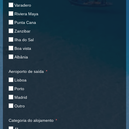
Varadero
Riviera Maya
Punta Cana
Zanzibar
Ilha do Sal
Boa vista
Albânia
Aeroporto de saída
Lisboa
Porto
Madrid
Outro
Categoria do alojamento